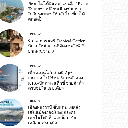
พัทยาไม่ได้มีแค่ทะเล เมื่อ “Event
Tourism” เปลี่ยนเมืองชายหาด
ใกล้กรุงเทพฯ ให้กลับไปเที่ยวได้
ตลอดปี
TRENDY
ริน แอท เรนทรี Tropical Garden
นิยามใหม่สถานที่จัดงานลักชัวรี
ย่านพระราม 9
TRENDY
เที่ยวแดนโสมต้องมี App
LACHA ไม่ใช้เบอร์เกาหลี จอง
KTX–บัสด่วน แท็กซี่ จ่ายค่าตั๋ว
ครบจบในแอปเดียว
TRENDY
เมืองทองธานี ขึ้นแท่น เขตส่ง
เสริมเมืองอัจฉริยะยกระดับ
เทคโนโลยี สิ่งแวดล้อม ขับ
เคลื่อนเศรษฐกิจ