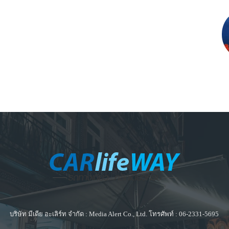
บริษัท มีเดีย อะเลิร์ท จำกัด : Media Alert Co., Ltd. โทรศัพท์ : 06-2331-5695