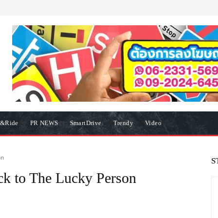
e&Ride
PR NEWS
SmartDrive
Trendy
Video
on
S
ck to The Lucky Person