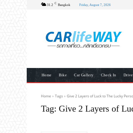
C
31.2
Bangkok
Friday, August 7, 2026
Home
Bike
Car Gallery
Check In
Driv
Home
Tags
Give 2 Layers of Luck to The Lucky Pers
Tag:
Give 2 Layers of Lu