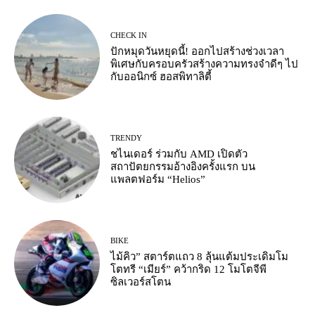
CHECK IN
ปักหมุดวันหยุดนี้! ออกไปสร้างช่วงเวลา
พิเศษกับครอบครัวสร้างความทรงจำดีๆ ไป
กับออนิกซ์ ฮอสพิทาลิตี้
TRENDY
ชไนเดอร์ ร่วมกับ AMD เปิดตัว
สถาปัตยกรรมอ้างอิงครั้งแรก บน
แพลตฟอร์ม “Helios”
BIKE
ไม้คิว” สตาร์ตแถว 8 ลุ้นแต้มประเดิมโม
โตทรี “เมียร์” คว้ากริด 12 โมโตจีพี
ซิลเวอร์สโตน