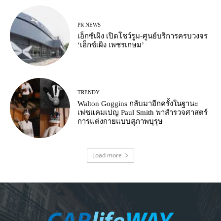
PR NEWS
เอ็กซ์เผิง เปิดโชว์รูม-ศูนย์บริการครบวงจร
‘เอ็กซ์เผิง เพชรเกษม’
TRENDY
Walton Goggins กลับมาอีกครั้งในฐานะ
เฟซแคมเปญ Paul Smith พาสำรวจศาสตร์
การแต่งกายแบบสุภาพบุรุษ
Load more