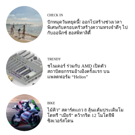
CHECK IN
ปักหมุดวันหยุดนี้! ออกไปสร้างช่วงเวลา
พิเศษกับครอบครัวสร้างความทรงจำดีๆ ไป
กับออนิกซ์ ฮอสพิทาลิตี้
TRENDY
ชไนเดอร์ ร่วมกับ AMD เปิดตัว
สถาปัตยกรรมอ้างอิงครั้งแรก บน
แพลตฟอร์ม “Helios”
BIKE
ไม้คิว” สตาร์ตแถว 8 ลุ้นแต้มประเดิมโม
โตทรี “เมียร์” คว้ากริด 12 โมโตจีพี
ซิลเวอร์สโตน