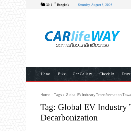
C
30.1
Bangkok
Saturday, August 8, 2026
Home
Bike
Car Gallery
Check In
Driv
Home
Tags
Global EV Industry Transformation Tow
Tag:
Global EV Industry 
Decarbonization