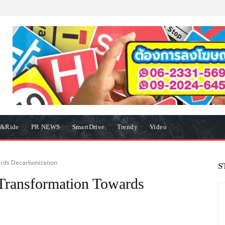
e&Ride
PR NEWS
SmartDrive
Trendy
Video
ards Decarbonization
S
Transformation Towards