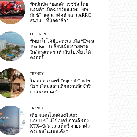
ทัพนักบิด “ฮอนด้า เรซซิ่ง ไทย
แลนด์” เปิดฉากร้อนแรง! “ชิพ-
มิกซ์” กดเวลาติดหัวแถว ARRC
สนาม 4 ที่มัลดาลิกา
CHECK IN
พัทยาไม่ได้มีแค่ทะเล เมื่อ “Event
Tourism” เปลี่ยนเมืองชายหาด
ใกล้กรุงเทพฯ ให้กลับไปเที่ยวได้
ตลอดปี
TRENDY
ริน แอท เรนทรี Tropical Garden
นิยามใหม่สถานที่จัดงานลักชัวรี
ย่านพระราม 9
TRENDY
เที่ยวแดนโสมต้องมี App
LACHA ไม่ใช้เบอร์เกาหลี จอง
KTX–บัสด่วน แท็กซี่ จ่ายค่าตั๋ว
ครบจบในแอปเดียว