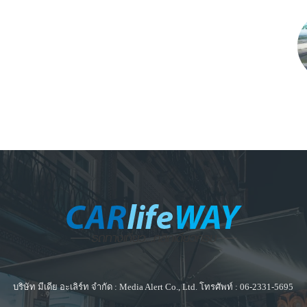
บริษัท มีเดีย อะเลิร์ท จำกัด : Media Alert Co., Ltd. โทรศัพท์ : 06-2331-5695