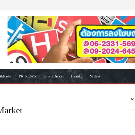
e&Ride
PR NEWS
SmartDrive
Trendy
Video
S
Market