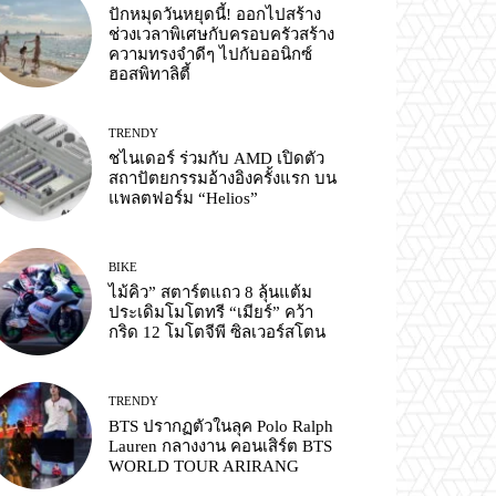
ปักหมุดวันหยุดนี้! ออกไปสร้าง
ช่วงเวลาพิเศษกับครอบครัวสร้าง
ความทรงจำดีๆ ไปกับออนิกซ์
ฮอสพิทาลิตี้
TRENDY
ชไนเดอร์ ร่วมกับ AMD เปิดตัว
สถาปัตยกรรมอ้างอิงครั้งแรก บน
แพลตฟอร์ม “Helios”
BIKE
ไม้คิว” สตาร์ตแถว 8 ลุ้นแต้ม
ประเดิมโมโตทรี “เมียร์” คว้า
กริด 12 โมโตจีพี ซิลเวอร์สโตน
TRENDY
BTS ปรากฏตัวในลุค Polo Ralph
Lauren กลางงาน คอนเสิร์ต BTS
WORLD TOUR ARIRANG