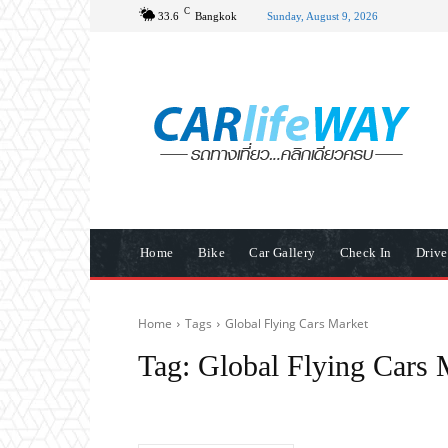
C
33.6
Bangkok
Sunday, August 9, 2026
Home
Bike
Car Gallery
Check In
Driv
Home
Tags
Global Flying Cars Market
Tag:
Global Flying Cars 