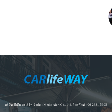
บริษัท มีเดีย อะเลิร์ท จำกัด : Media Alert Co., Ltd. โทรศัพท์ : 06-2331-5695