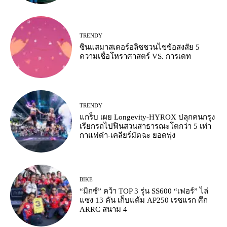
TRENDY
ซินแสมาสเตอร์อลิซชวนไขข้อสงสัย 5
ความเชื่อโหราศาสตร์ VS. การเดท
TRENDY
แกร็บ เผย Longevity-HYROX ปลุกคนกรุง
เรียกรถไปฟินสวนสาธารณะโตกว่า 5 เท่า
กาแฟดำ-เคลียร์มัตฉะ ยอดพุ่ง
BIKE
“มิกซ์” คว้า TOP 3 รุ่น SS600 “เฟอร์” ไล่
แซง 13 คัน เก็บแต้ม AP250 เรซแรก ศึก
ARRC สนาม 4