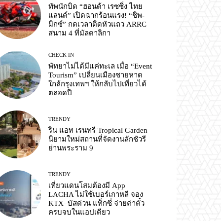
ทัพนักบิด “ฮอนด้า เรซซิ่ง ไทย
แลนด์” เปิดฉากร้อนแรง! “ชิพ-
มิกซ์” กดเวลาติดหัวแถว ARRC
สนาม 4 ที่มัลดาลิกา
CHECK IN
พัทยาไม่ได้มีแค่ทะเล เมื่อ “Event
Tourism” เปลี่ยนเมืองชายหาด
ใกล้กรุงเทพฯ ให้กลับไปเที่ยวได้
ตลอดปี
TRENDY
ริน แอท เรนทรี Tropical Garden
นิยามใหม่สถานที่จัดงานลักชัวรี
ย่านพระราม 9
TRENDY
เที่ยวแดนโสมต้องมี App
LACHA ไม่ใช้เบอร์เกาหลี จอง
KTX–บัสด่วน แท็กซี่ จ่ายค่าตั๋ว
ครบจบในแอปเดียว