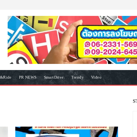
e&Ride
PR NEWS
SmartDrive
Trendy
Video
S