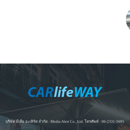
บริษัท มีเดีย อะเลิร์ท จำกัด : Media Alert Co., Ltd. โทรศัพท์ : 06-2331-5695