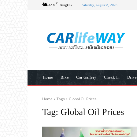
C
32.8
Bangkok
Saturday, August 8, 2026
Home
Bike
Car Gallery
Check In
Driv
Home
Tags
Global Oil Prices
Tag:
Global Oil Prices