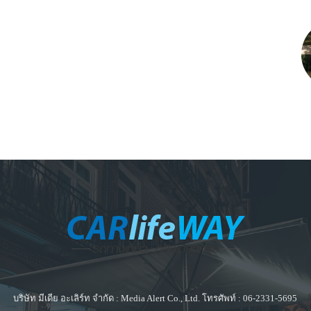
บริษัท มีเดีย อะเลิร์ท จำกัด : Media Alert Co., Ltd. โทรศัพท์ : 06-2331-5695