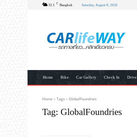
C
32.1
Bangkok
Saturday, August 8, 2026
Home
Bike
Car Gallery
Check In
Driv
Home
Tags
GlobalFoundries
Tag:
GlobalFoundries