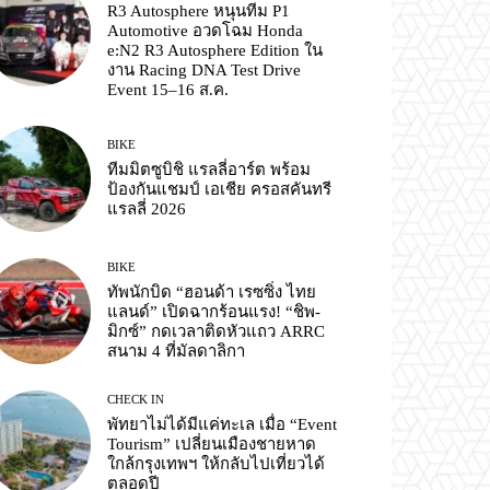
R3 Autosphere หนุนทีม P1
Automotive อวดโฉม Honda
e:N2 R3 Autosphere Edition ใน
งาน Racing DNA Test Drive
Event 15–16 ส.ค.
BIKE
ทีมมิตซูบิชิ แรลลี่อาร์ต พร้อม
ป้องกันแชมป์ เอเชีย ครอสคันทรี
แรลลี่ 2026
BIKE
ทัพนักบิด “ฮอนด้า เรซซิ่ง ไทย
แลนด์” เปิดฉากร้อนแรง! “ชิพ-
มิกซ์” กดเวลาติดหัวแถว ARRC
สนาม 4 ที่มัลดาลิกา
CHECK IN
พัทยาไม่ได้มีแค่ทะเล เมื่อ “Event
Tourism” เปลี่ยนเมืองชายหาด
ใกล้กรุงเทพฯ ให้กลับไปเที่ยวได้
ตลอดปี