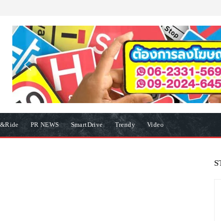
e&Ride
PR NEWS
SmartDrive
Trendy
Video
S