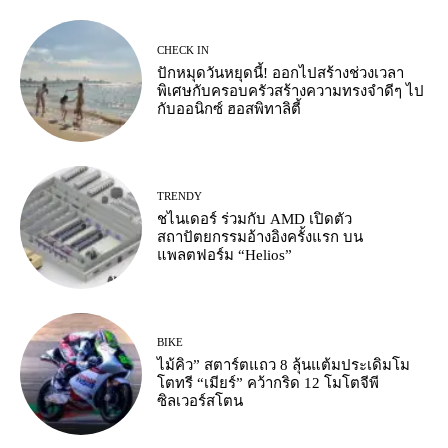
CHECK IN
ปักหมุดวันหยุดนี้! ออกไปสร้างช่วงเวลา
พิเศษกับครอบครัวสร้างความทรงจำดีๆ ไป
กับออนิกซ์ ฮอสพิทาลิตี้
TRENDY
ชไนเดอร์ ร่วมกับ AMD เปิดตัว
สถาปัตยกรรมอ้างอิงครั้งแรก บน
แพลตฟอร์ม “Helios”
BIKE
ไม้คิว” สตาร์ตแถว 8 ลุ้นแต้มประเดิมโม
โตทรี “เมียร์” คว้ากริด 12 โมโตจีพี
ซิลเวอร์สโตน