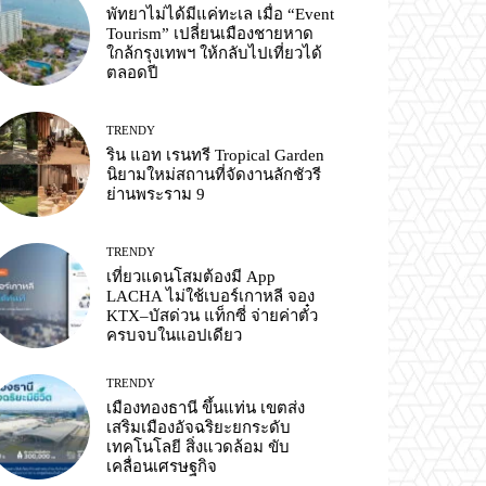
พัทยาไม่ได้มีแค่ทะเล เมื่อ “Event
Tourism” เปลี่ยนเมืองชายหาด
ใกล้กรุงเทพฯ ให้กลับไปเที่ยวได้
ตลอดปี
TRENDY
ริน แอท เรนทรี Tropical Garden
นิยามใหม่สถานที่จัดงานลักชัวรี
ย่านพระราม 9
TRENDY
เที่ยวแดนโสมต้องมี App
LACHA ไม่ใช้เบอร์เกาหลี จอง
KTX–บัสด่วน แท็กซี่ จ่ายค่าตั๋ว
ครบจบในแอปเดียว
TRENDY
เมืองทองธานี ขึ้นแท่น เขตส่ง
เสริมเมืองอัจฉริยะยกระดับ
เทคโนโลยี สิ่งแวดล้อม ขับ
เคลื่อนเศรษฐกิจ