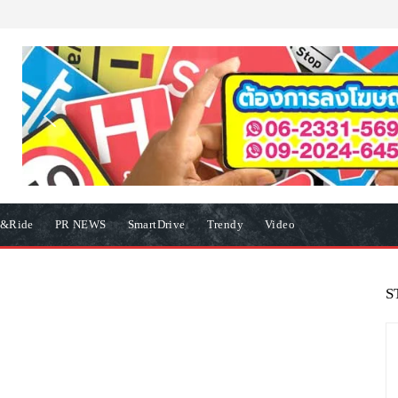
e&Ride
PR NEWS
SmartDrive
Trendy
Video
S