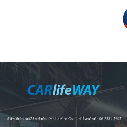
บริษัท มีเดีย อะเลิร์ท จำกัด : Media Alert Co., Ltd. โทรศัพท์ : 06-2331-5695