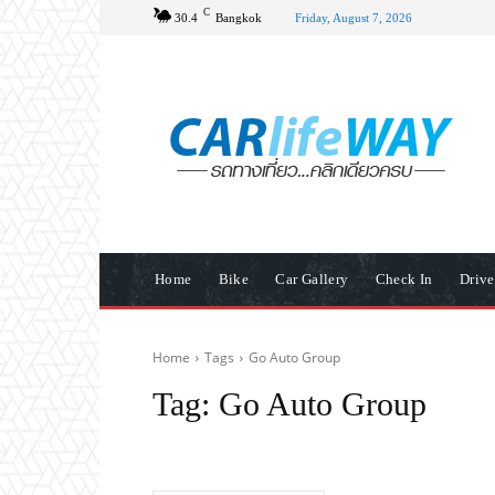
C
30.4
Bangkok
Friday, August 7, 2026
Home
Bike
Car Gallery
Check In
Driv
Home
Tags
Go Auto Group
Tag:
Go Auto Group