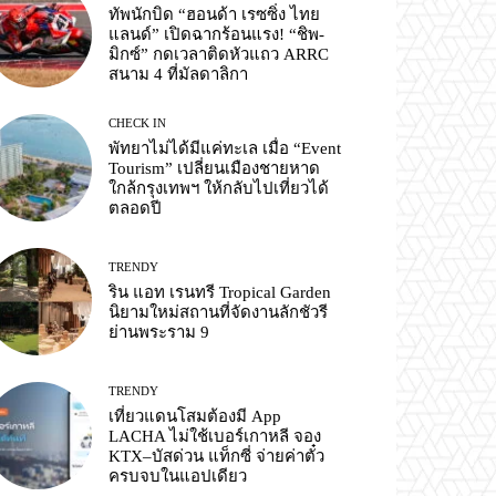
ทัพนักบิด “ฮอนด้า เรซซิ่ง ไทย
แลนด์” เปิดฉากร้อนแรง! “ชิพ-
มิกซ์” กดเวลาติดหัวแถว ARRC
สนาม 4 ที่มัลดาลิกา
CHECK IN
พัทยาไม่ได้มีแค่ทะเล เมื่อ “Event
Tourism” เปลี่ยนเมืองชายหาด
ใกล้กรุงเทพฯ ให้กลับไปเที่ยวได้
ตลอดปี
TRENDY
ริน แอท เรนทรี Tropical Garden
นิยามใหม่สถานที่จัดงานลักชัวรี
ย่านพระราม 9
TRENDY
เที่ยวแดนโสมต้องมี App
LACHA ไม่ใช้เบอร์เกาหลี จอง
KTX–บัสด่วน แท็กซี่ จ่ายค่าตั๋ว
ครบจบในแอปเดียว