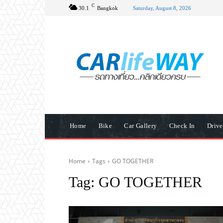
C
30.1
Bangkok
Saturday, August 8, 2026
Home
Bike
Car Gallery
Check In
Driv
Home
Tags
GO TOGETHER
Tag:
GO TOGETHER