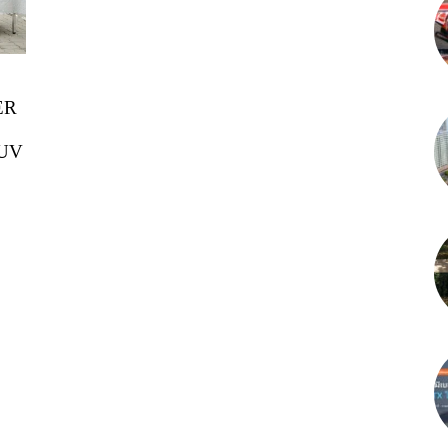
ER
SUV