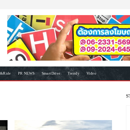
e&Ride
PR NEWS
SmartDrive
Trendy
Video
S