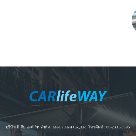
บริษัท มีเดีย อะเลิร์ท จำกัด : Media Alert Co., Ltd. โทรศัพท์ : 06-2331-5695