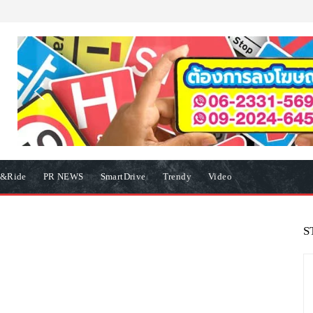
e&Ride
PR NEWS
SmartDrive
Trendy
Video
S