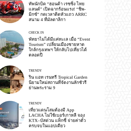
ทัพนักบิด “ฮอนด้า เรซซิ่ง ไทย
แลนด์” เปิดฉากร้อนแรง! “ชิพ-
มิกซ์” กดเวลาติดหัวแถว ARRC
สนาม 4 ที่มัลดาลิกา
CHECK IN
พัทยาไม่ได้มีแค่ทะเล เมื่อ “Event
Tourism” เปลี่ยนเมืองชายหาด
ใกล้กรุงเทพฯ ให้กลับไปเที่ยวได้
ตลอดปี
TRENDY
ริน แอท เรนทรี Tropical Garden
นิยามใหม่สถานที่จัดงานลักชัวรี
ย่านพระราม 9
TRENDY
เที่ยวแดนโสมต้องมี App
LACHA ไม่ใช้เบอร์เกาหลี จอง
KTX–บัสด่วน แท็กซี่ จ่ายค่าตั๋ว
ครบจบในแอปเดียว