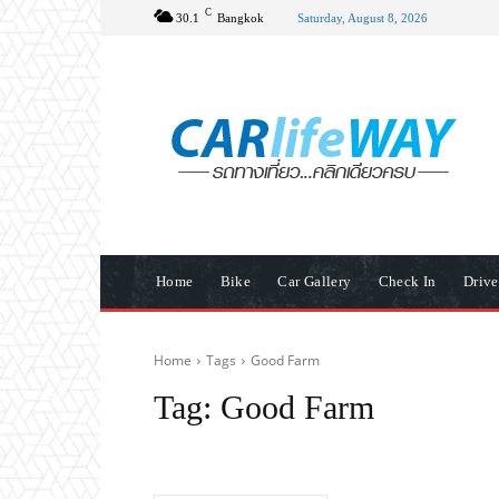
C
30.1
Bangkok
Saturday, August 8, 2026
Home
Bike
Car Gallery
Check In
Driv
Home
Tags
Good Farm
Tag:
Good Farm