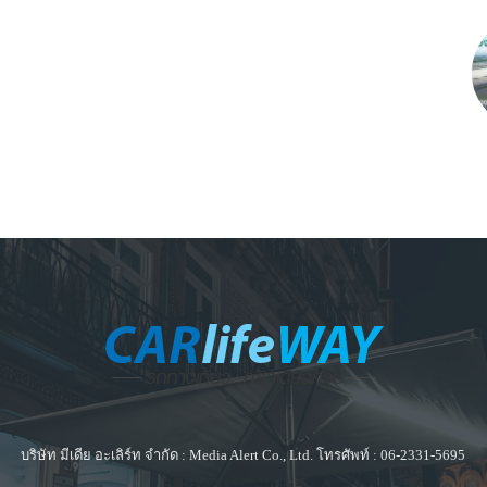
บริษัท มีเดีย อะเลิร์ท จำกัด : Media Alert Co., Ltd. โทรศัพท์ : 06-2331-5695