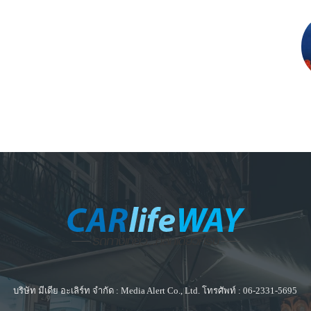
บริษัท มีเดีย อะเลิร์ท จำกัด : Media Alert Co., Ltd. โทรศัพท์ : 06-2331-5695