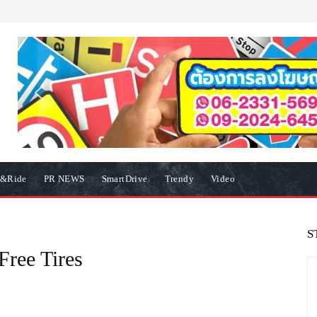
e&Ride
PR NEWS
SmartDrive
Trendy
Video
S
ree Tires