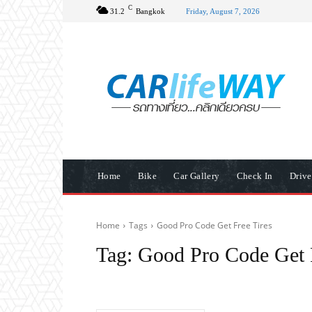
C
31.2
Bangkok
Friday, August 7, 2026
Home
Bike
Car Gallery
Check In
Driv
Home
Tags
Good Pro Code Get Free Tires
Tag:
Good Pro Code Get F