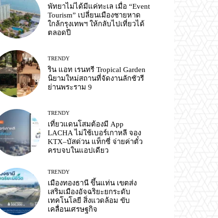
พัทยาไม่ได้มีแค่ทะเล เมื่อ “Event
Tourism” เปลี่ยนเมืองชายหาด
ใกล้กรุงเทพฯ ให้กลับไปเที่ยวได้
ตลอดปี
TRENDY
ริน แอท เรนทรี Tropical Garden
นิยามใหม่สถานที่จัดงานลักชัวรี
ย่านพระราม 9
TRENDY
เที่ยวแดนโสมต้องมี App
LACHA ไม่ใช้เบอร์เกาหลี จอง
KTX–บัสด่วน แท็กซี่ จ่ายค่าตั๋ว
ครบจบในแอปเดียว
TRENDY
เมืองทองธานี ขึ้นแท่น เขตส่ง
เสริมเมืองอัจฉริยะยกระดับ
เทคโนโลยี สิ่งแวดล้อม ขับ
เคลื่อนเศรษฐกิจ