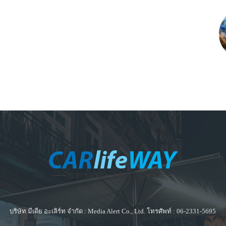
บริษัท มีเดีย อะเลิร์ท จำกัด : Media Alert Co., Ltd. โทรศัพท์ : 06-2331-5695