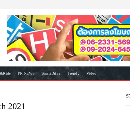
e&Ride
PR NEWS
SmartDrive
Trendy
Video
S
ch 2021