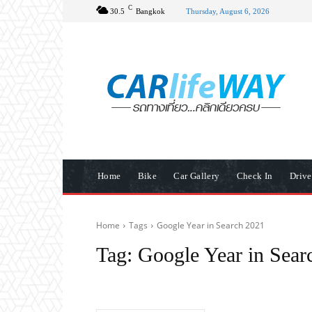
C
30.5
Bangkok
Thursday, August 6, 2026
Home
Bike
Car Gallery
Check In
Driv
Home
Tags
Google Year in Search 2021
Tag:
Google Year in Sear