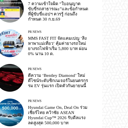
7 ความเข้าใจผิด “ใบอนุญาต
ขับขี่รถสาธารณะ”และข้อกำหนด
ที่ผู้ขับขี่แอปฯ ควรรู้ ก่อนถึง
กำหนด 30 ก.ย.69
PR NEWS
MMS FAST FIT จัดแคมเปญ ‘สิง
หาพาแม่เที่ยว’ คุ้มค่ายางรถใหม่
ยางรถไฟฟ้าเริ่ม 5,800 บาท ผ่อน
0% นาน 10 ด.
PR NEWS
ตีความ ‘Bentley Diamond’ ใหม่
ดีไซน์ระดับซิกเนเจอร์ในยนตรกร
รม EV รุ่นแรก เปิดตัวกันยายนนี้
PR NEWS
Hyundai Game On, Deal On ร่วม
เชียร์ไทย คว้าชัย ASEAN
Hyundai Cup™ 2026 รับดีลแรง
ลดสูงสุด 500,000 บาท