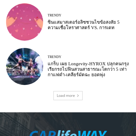
TRENDY
ซินแสมาสเตอร์อลิซชวนไขข้อสงสัย 5
ความเชื่อโหราศาสตร์ VS. การเดท
TRENDY
แกร็บ เผย Longevity-HYROX ปลุกคนกรุง
เรียกรถไปฟินสวนสาธารณะโตกว่า 5 เท่า
กาแฟดำ-เคลียร์มัตฉะ ยอดพุ่ง
Load more