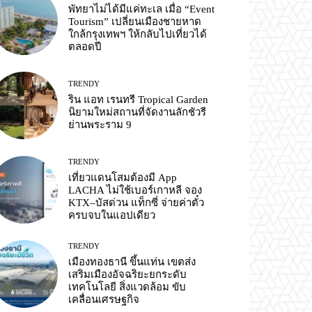
พัทยาไม่ได้มีแค่ทะเล เมื่อ “Event
Tourism” เปลี่ยนเมืองชายหาด
ใกล้กรุงเทพฯ ให้กลับไปเที่ยวได้
ตลอดปี
TRENDY
ริน แอท เรนทรี Tropical Garden
นิยามใหม่สถานที่จัดงานลักชัวรี
ย่านพระราม 9
TRENDY
เที่ยวแดนโสมต้องมี App
LACHA ไม่ใช้เบอร์เกาหลี จอง
KTX–บัสด่วน แท็กซี่ จ่ายค่าตั๋ว
ครบจบในแอปเดียว
TRENDY
เมืองทองธานี ขึ้นแท่น เขตส่ง
เสริมเมืองอัจฉริยะยกระดับ
เทคโนโลยี สิ่งแวดล้อม ขับ
เคลื่อนเศรษฐกิจ