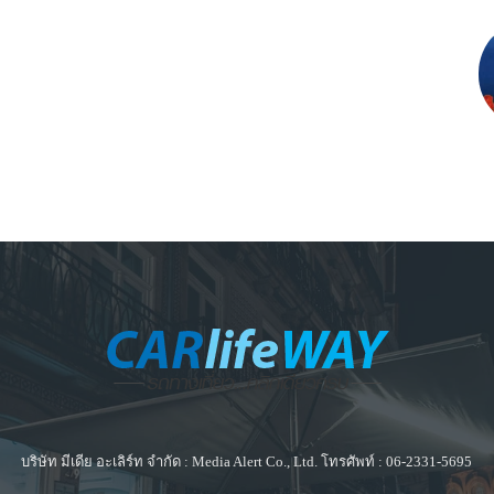
บริษัท มีเดีย อะเลิร์ท จำกัด : Media Alert Co., Ltd. โทรศัพท์ : 06-2331-5695