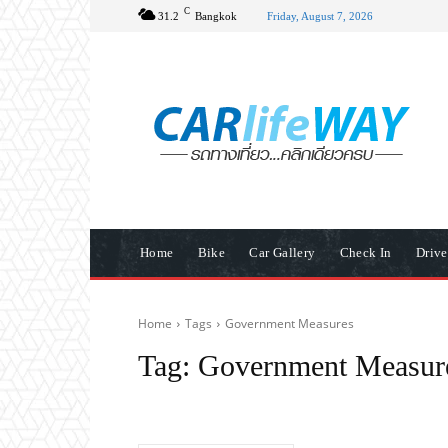
C
31.2
Bangkok
Friday, August 7, 2026
Home
Bike
Car Gallery
Check In
Driv
Home
Tags
Government Measures
Tag:
Government Measur