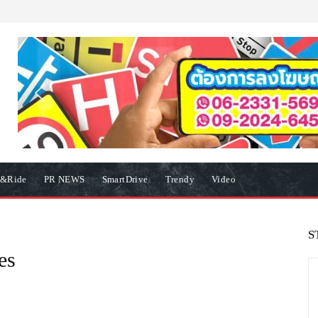
e&Ride
PR NEWS
SmartDrive
Trendy
Video
S
es