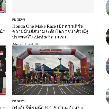
PR NEWS
Honda One Make Race เปิดฉากเสิร์ฟ
น์”
ความมันส์สนามระดับโลก “ธนาศิวณัฐ-
ประพจน์” แบ่งชัยสนามแรก
Admin
-
June 4, 2025
PR NEWS
One
กรังด์ปรีซ์ฯ ผนึก R.C.S ญี่ปุ่น จัดแข่ง