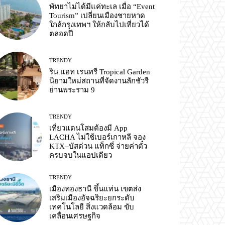
พัทยาไม่ได้มีแค่ทะเล เมื่อ “Event
Tourism” เปลี่ยนเมืองชายหาด
ใกล้กรุงเทพฯ ให้กลับไปเที่ยวได้
ตลอดปี
TRENDY
ริน แอท เรนทรี Tropical Garden
นิยามใหม่สถานที่จัดงานลักชัวรี
ย่านพระราม 9
TRENDY
เที่ยวแดนโสมต้องมี App
LACHA ไม่ใช้เบอร์เกาหลี จอง
KTX–บัสด่วน แท็กซี่ จ่ายค่าตั๋ว
ครบจบในแอปเดียว
TRENDY
เมืองทองธานี ขึ้นแท่น เขตส่ง
เสริมเมืองอัจฉริยะยกระดับ
เทคโนโลยี สิ่งแวดล้อม ขับ
เคลื่อนเศรษฐกิจ