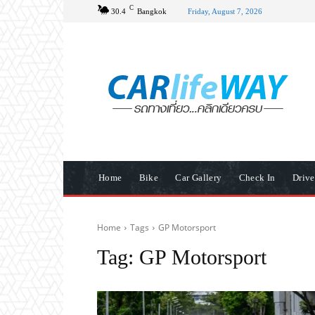
C
30.4
Bangkok
Friday, August 7, 2026
Home
Bike
Car Gallery
Check In
Driv
Home
Tags
GP Motorsport
Tag:
GP Motorsport