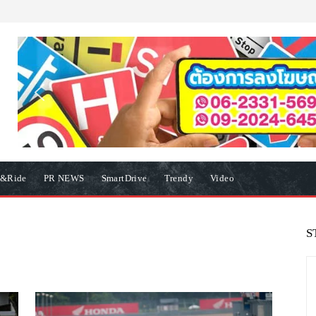
e&Ride
PR NEWS
SmartDrive
Trendy
Video
S