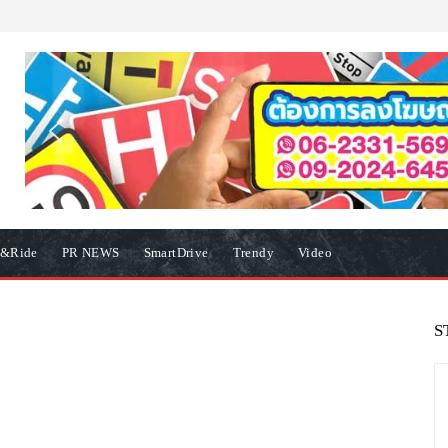
e&Ride
PR NEWS
SmartDrive
Trendy
Video
S