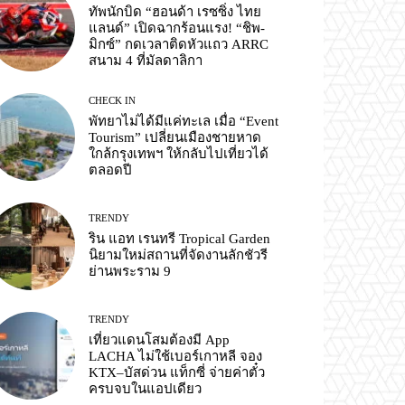
ทัพนักบิด “ฮอนด้า เรซซิ่ง ไทย
แลนด์” เปิดฉากร้อนแรง! “ชิพ-
มิกซ์” กดเวลาติดหัวแถว ARRC
สนาม 4 ที่มัลดาลิกา
CHECK IN
พัทยาไม่ได้มีแค่ทะเล เมื่อ “Event
Tourism” เปลี่ยนเมืองชายหาด
ใกล้กรุงเทพฯ ให้กลับไปเที่ยวได้
ตลอดปี
TRENDY
ริน แอท เรนทรี Tropical Garden
นิยามใหม่สถานที่จัดงานลักชัวรี
ย่านพระราม 9
TRENDY
เที่ยวแดนโสมต้องมี App
LACHA ไม่ใช้เบอร์เกาหลี จอง
KTX–บัสด่วน แท็กซี่ จ่ายค่าตั๋ว
ครบจบในแอปเดียว