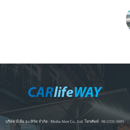
บริษัท มีเดีย อะเลิร์ท จำกัด : Media Alert Co., Ltd. โทรศัพท์ : 06-2331-5695