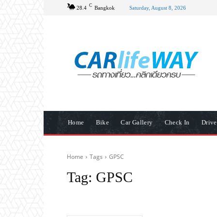
C
28.4
Bangkok
Saturday, August 8, 2026
Home
Bike
Car Gallery
Check In
Driv
Home
Tags
GPSC
Tag:
GPSC