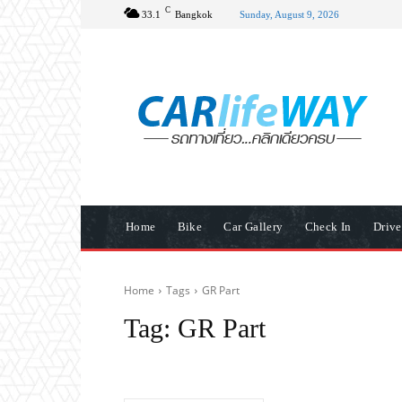
C
33.1
Bangkok
Sunday, August 9, 2026
Home
Bike
Car Gallery
Check In
Driv
Home
Tags
GR Part
Tag:
GR Part