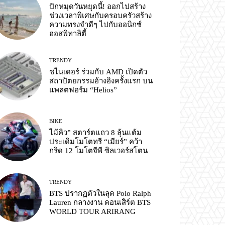
ปักหมุดวันหยุดนี้! ออกไปสร้าง
ช่วงเวลาพิเศษกับครอบครัวสร้าง
ความทรงจำดีๆ ไปกับออนิกซ์
ฮอสพิทาลิตี้
TRENDY
ชไนเดอร์ ร่วมกับ AMD เปิดตัว
สถาปัตยกรรมอ้างอิงครั้งแรก บน
แพลตฟอร์ม “Helios”
BIKE
ไม้คิว” สตาร์ตแถว 8 ลุ้นแต้ม
ประเดิมโมโตทรี “เมียร์” คว้า
กริด 12 โมโตจีพี ซิลเวอร์สโตน
TRENDY
BTS ปรากฏตัวในลุค Polo Ralph
Lauren กลางงาน คอนเสิร์ต BTS
WORLD TOUR ARIRANG