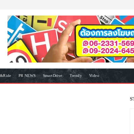
e&Ride
PR NEWS
SmartDrive
Trendy
Video
S