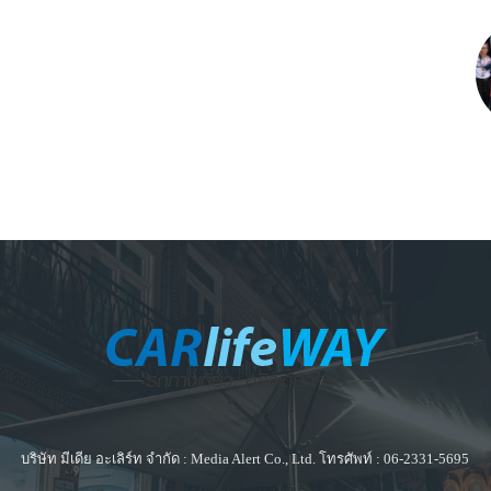
บริษัท มีเดีย อะเลิร์ท จำกัด : Media Alert Co., Ltd. โทรศัพท์ : 06-2331-5695