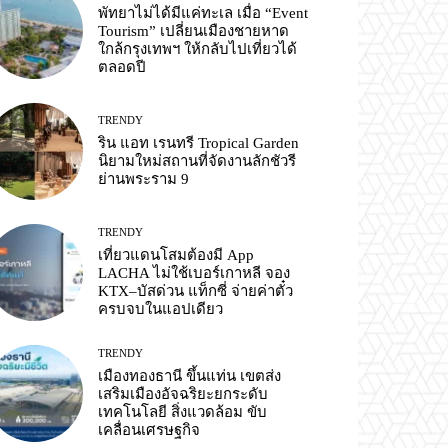
พัทยาไม่ได้มีแค่ทะเล เมื่อ “Event
Tourism” เปลี่ยนเมืองชายหาด
ใกล้กรุงเทพฯ ให้กลับไปเที่ยวได้
ตลอดปี
TRENDY
ริน แอท เรนทรี Tropical Garden
นิยามใหม่สถานที่จัดงานลักชัวรี
ย่านพระราม 9
TRENDY
เที่ยวแดนโสมต้องมี App
LACHA ไม่ใช้เบอร์เกาหลี จอง
KTX–บัสด่วน แท็กซี่ จ่ายค่าตั๋ว
ครบจบในแอปเดียว
TRENDY
เมืองทองธานี ขึ้นแท่น เขตส่ง
เสริมเมืองอัจฉริยะยกระดับ
เทคโนโลยี สิ่งแวดล้อม ขับ
เคลื่อนเศรษฐกิจ