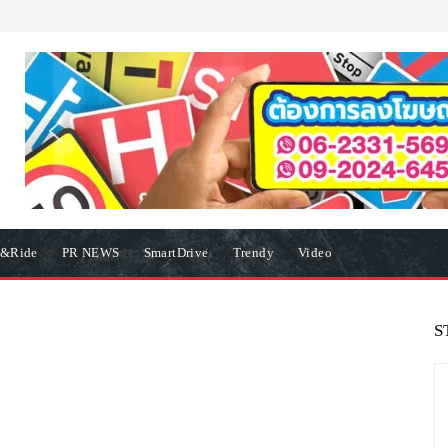
e&Ride
PR NEWS
SmartDrive
Trendy
Video
S