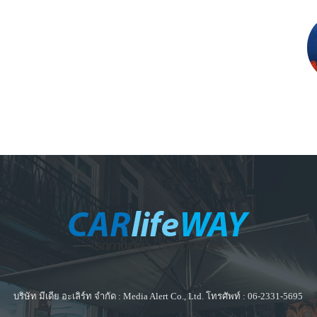
บริษัท มีเดีย อะเลิร์ท จำกัด : Media Alert Co., Ltd. โทรศัพท์ : 06-2331-5695