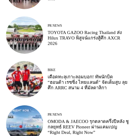
PR NEWS
TOYOTA GAZOO Racing Thailand ส่ง
Hilux TRAVO พิสูจน์แกร่งสู้ศึก AXCR
2026
BIKE
เดือดทะลุเกาะลอมบอก! ทัพนักบิด
“ฮอนด้า เรซซิ่ง ไทยแลนด์” จัดเต็มสูบ ลุย
ศึก ARRC สนาม 4 ที่มัลดาลิกา
PR NEWS
OMODA & JAECOO รุกตลาดครึ่งปีหลัง ชู
กลยุทธ์ REEV Pioneer ผ่านแคมเปญ
“Right Deal, Right Now”