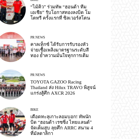
“ไม้คิว” ร่วมทัพ “ฮอนด้า ทีม
เอเชีย” รับโอกาสทองลงบิด โม
โตทรี ครั้งแรกที่ ซิลเวอร์สโตน
PR NEWS
คาลเท็กซ์ ได้รับการรับรองหัว
จ่ายเชื้อเพลิงมาตรฐานระดับสี
ทอง ย้ำความมั่นใจทุกการเติม
PR NEWS
TOYOTA GAZOO Racing
Thailand ส่ง Hilux TRAVO พิสูจน์
แกร่งสู้ศึก AXCR 2026
BIKE
เดือดทะลุเกาะลอมบอก! ทัพนัก
บิด “ฮอนด้า เรซซิ่ง ไทยแลนด์”
จัดเต็มสูบ ลุยศึก ARRC สนาม 4
ที่มัลดาลิกา