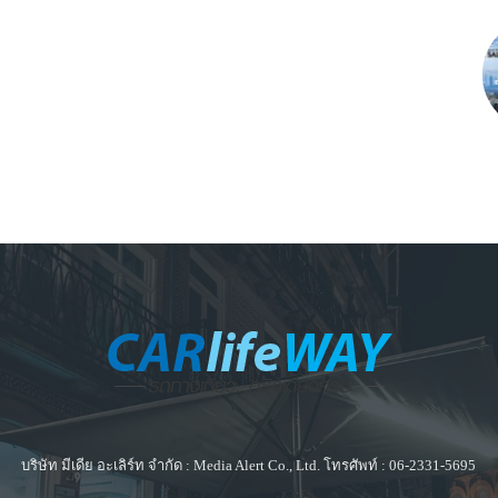
บริษัท มีเดีย อะเลิร์ท จำกัด : Media Alert Co., Ltd. โทรศัพท์ : 06-2331-5695