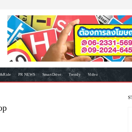
e&Ride
PR NEWS
SmartDrive
Trendy
Video
S
op