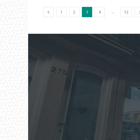
...
1
2
3
4
12