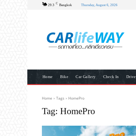
C
29.3
Bangkok
Thursday, August 6, 2026
Home
Bike
Car Gallery
Check In
Driv
Home
Tags
HomePro
Tag:
HomePro