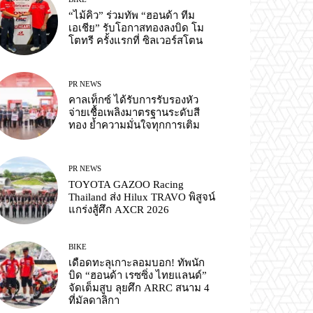
“ไม้คิว” ร่วมทัพ “ฮอนด้า ทีม
เอเชีย” รับโอกาสทองลงบิด โม
โตทรี ครั้งแรกที่ ซิลเวอร์สโตน
PR NEWS
คาลเท็กซ์ ได้รับการรับรองหัว
จ่ายเชื้อเพลิงมาตรฐานระดับสี
ทอง ย้ำความมั่นใจทุกการเติม
PR NEWS
TOYOTA GAZOO Racing
Thailand ส่ง Hilux TRAVO พิสูจน์
แกร่งสู้ศึก AXCR 2026
BIKE
เดือดทะลุเกาะลอมบอก! ทัพนัก
บิด “ฮอนด้า เรซซิ่ง ไทยแลนด์”
จัดเต็มสูบ ลุยศึก ARRC สนาม 4
ที่มัลดาลิกา