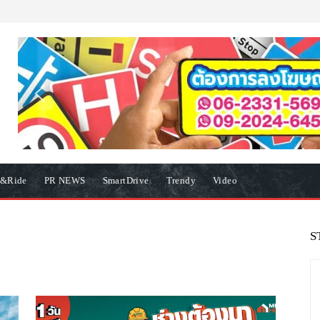
e&Ride
PR NEWS
SmartDrive
Trendy
Video
S