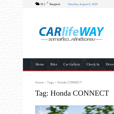
C
30.1
Bangkok
Saturday, August 8, 2026
Home
Bike
Car Gallery
Check In
Driv
Home
Tags
Honda CONNECT
Tag:
Honda CONNECT