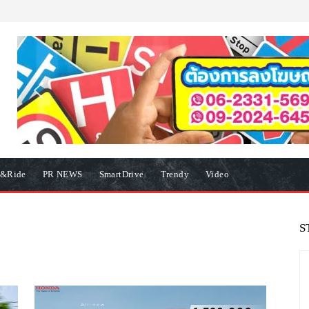
e&Ride
PR NEWS
SmartDrive
Trendy
Video
S