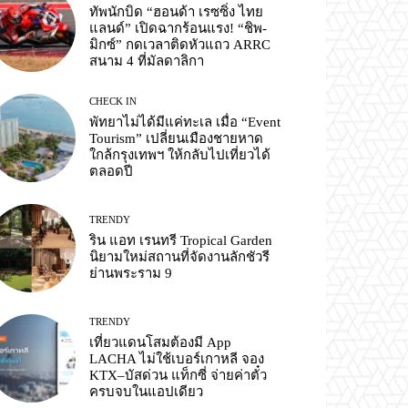
ทัพนักบิด “ฮอนด้า เรซซิ่ง ไทย
แลนด์” เปิดฉากร้อนแรง! “ชิพ-
มิกซ์” กดเวลาติดหัวแถว ARRC
สนาม 4 ที่มัลดาลิกา
CHECK IN
พัทยาไม่ได้มีแค่ทะเล เมื่อ “Event
Tourism” เปลี่ยนเมืองชายหาด
ใกล้กรุงเทพฯ ให้กลับไปเที่ยวได้
ตลอดปี
TRENDY
ริน แอท เรนทรี Tropical Garden
นิยามใหม่สถานที่จัดงานลักชัวรี
ย่านพระราม 9
TRENDY
เที่ยวแดนโสมต้องมี App
LACHA ไม่ใช้เบอร์เกาหลี จอง
KTX–บัสด่วน แท็กซี่ จ่ายค่าตั๋ว
ครบจบในแอปเดียว