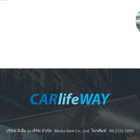
บริษัท มีเดีย อะเลิร์ท จำกัด : Media Alert Co., Ltd. โทรศัพท์ : 06-2331-5695