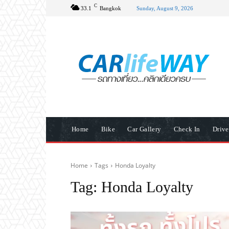
C
33.1
Bangkok
Sunday, August 9, 2026
Home
Bike
Car Gallery
Check In
Driv
Home
Tags
Honda Loyalty
Tag:
Honda Loyalty