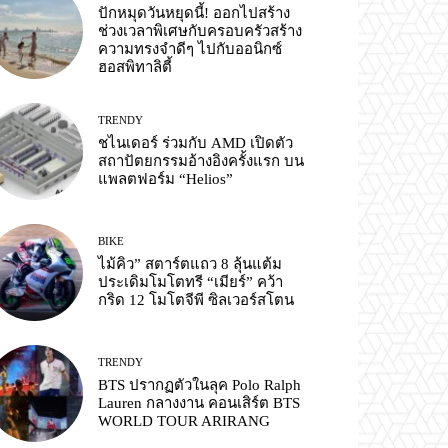
ปักหมุดวันหยุดนี้! ออกไปสร้าง
ช่วงเวลาพิเศษกับครอบครัวสร้าง
ความทรงจำดีๆ ไปกับออนิกซ์
ฮอสพิทาลิตี้
TRENDY
ชไนเดอร์ ร่วมกับ AMD เปิดตัว
สถาปัตยกรรมอ้างอิงครั้งแรก บน
แพลตฟอร์ม “Helios”
BIKE
ไม้คิว” สตาร์ตแถว 8 ลุ้นแต้ม
ประเดิมโมโตทรี “เมียร์” คว้า
กริด 12 โมโตจีพี ซิลเวอร์สโตน
TRENDY
BTS ปรากฏตัวในลุค Polo Ralph
Lauren กลางงาน คอนเสิร์ต BTS
WORLD TOUR ARIRANG