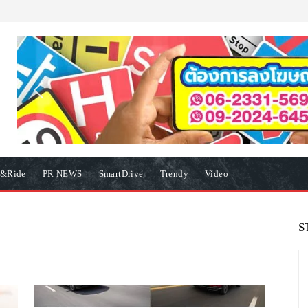
e&Ride
PR NEWS
SmartDrive
Trendy
Video
S