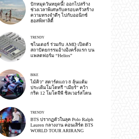
ปักหมุดวันหยุดนี้! ออกไปสร้าง
ช่วงเวลาพิเศษกับครอบครัวสร้าง
ความทรงจำดีๆ ไปกับออนิกซ์
ฮอสพิทาลิตี้
TRENDY
ชไนเดอร์ ร่วมกับ AMD เปิดตัว
สถาปัตยกรรมอ้างอิงครั้งแรก บน
แพลตฟอร์ม “Helios”
BIKE
ไม้คิว” สตาร์ตแถว 8 ลุ้นแต้ม
ประเดิมโมโตทรี “เมียร์” คว้า
กริด 12 โมโตจีพี ซิลเวอร์สโตน
TRENDY
BTS ปรากฏตัวในลุค Polo Ralph
Lauren กลางงาน คอนเสิร์ต BTS
WORLD TOUR ARIRANG