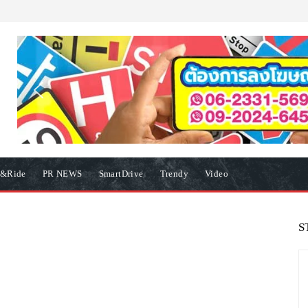
e&Ride
PR NEWS
SmartDrive
Trendy
Video
S