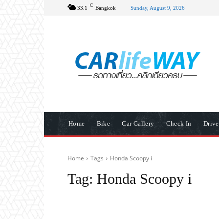
C
33.1
Bangkok
Sunday, August 9, 2026
Home
Bike
Car Gallery
Check In
Driv
Home
Tags
Honda Scoopy i
Tag:
Honda Scoopy i