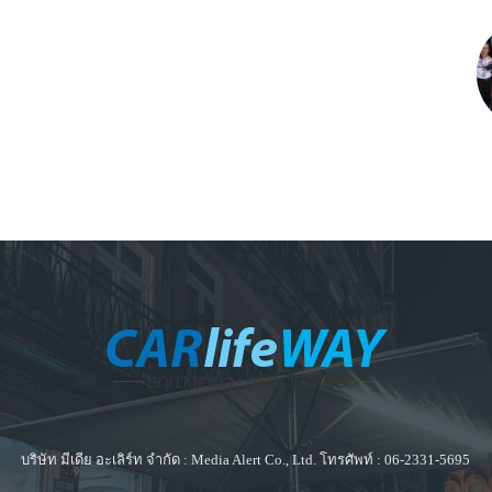
บริษัท มีเดีย อะเลิร์ท จำกัด : Media Alert Co., Ltd. โทรศัพท์ : 06-2331-5695