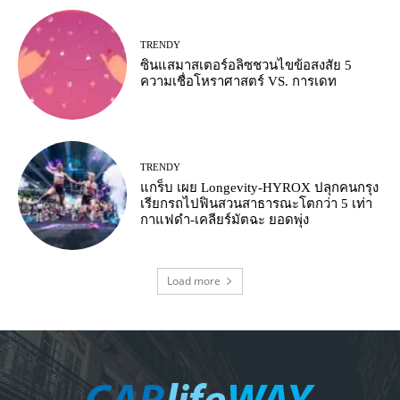
TRENDY
ซินแสมาสเตอร์อลิซชวนไขข้อสงสัย 5
ความเชื่อโหราศาสตร์ VS. การเดท
TRENDY
แกร็บ เผย Longevity-HYROX ปลุกคนกรุง
เรียกรถไปฟินสวนสาธารณะโตกว่า 5 เท่า
กาแฟดำ-เคลียร์มัตฉะ ยอดพุ่ง
Load more