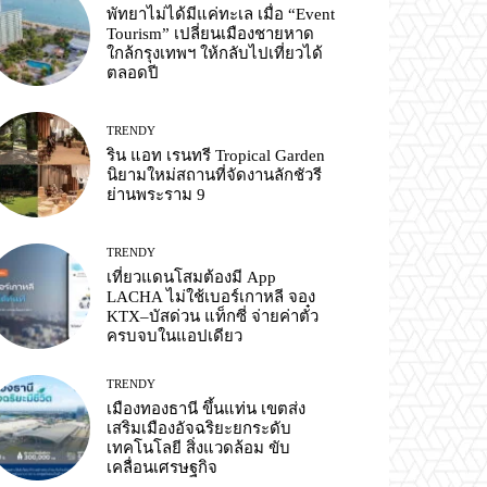
พัทยาไม่ได้มีแค่ทะเล เมื่อ “Event
Tourism” เปลี่ยนเมืองชายหาด
ใกล้กรุงเทพฯ ให้กลับไปเที่ยวได้
ตลอดปี
TRENDY
ริน แอท เรนทรี Tropical Garden
นิยามใหม่สถานที่จัดงานลักชัวรี
ย่านพระราม 9
TRENDY
เที่ยวแดนโสมต้องมี App
LACHA ไม่ใช้เบอร์เกาหลี จอง
KTX–บัสด่วน แท็กซี่ จ่ายค่าตั๋ว
ครบจบในแอปเดียว
TRENDY
เมืองทองธานี ขึ้นแท่น เขตส่ง
เสริมเมืองอัจฉริยะยกระดับ
เทคโนโลยี สิ่งแวดล้อม ขับ
เคลื่อนเศรษฐกิจ