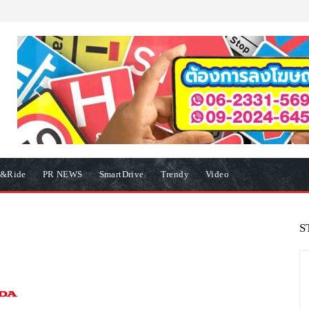
e&Ride
PR NEWS
SmartDrive
Trendy
Video
S