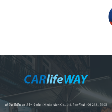
บริษัท มีเดีย อะเลิร์ท จำกัด : Media Alert Co., Ltd. โทรศัพท์ : 06-2331-5695