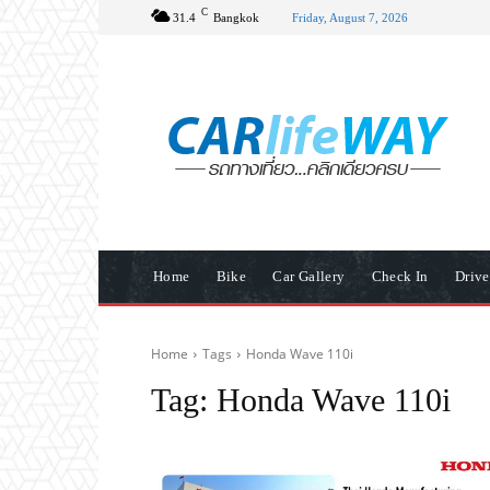
C
31.4
Bangkok
Friday, August 7, 2026
Home
Bike
Car Gallery
Check In
Driv
Home
Tags
Honda Wave 110i
Tag:
Honda Wave 110i