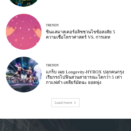
TRENDY
ซินแสมาสเตอร์อลิซชวนไขข้อสงสัย 5
ความเชื่อโหราศาสตร์ VS. การเดท
TRENDY
แกร็บ เผย Longevity-HYROX ปลุกคนกรุง
เรียกรถไปฟินสวนสาธารณะโตกว่า 5 เท่า
กาแฟดำ-เคลียร์มัตฉะ ยอดพุ่ง
Load more