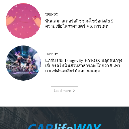
TRENDY
ซินแสมาสเตอร์อลิซชวนไขข้อสงสัย 5
ความเชื่อโหราศาสตร์ VS. การเดท
TRENDY
แกร็บ เผย Longevity-HYROX ปลุกคนกรุง
เรียกรถไปฟินสวนสาธารณะโตกว่า 5 เท่า
กาแฟดำ-เคลียร์มัตฉะ ยอดพุ่ง
Load more