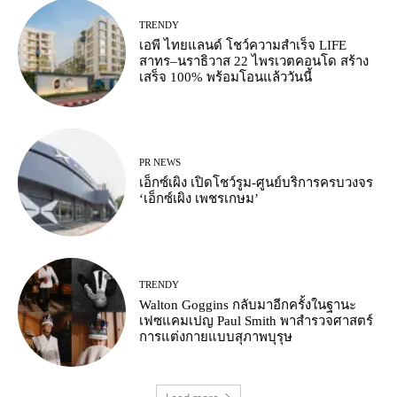
TRENDY
เอพี ไทยแลนด์ โชว์ความสำเร็จ LIFE
สาทร–นราธิวาส 22 ไพรเวตคอนโด สร้าง
เสร็จ 100% พร้อมโอนแล้ววันนี้
PR NEWS
เอ็กซ์เผิง เปิดโชว์รูม-ศูนย์บริการครบวงจร
‘เอ็กซ์เผิง เพชรเกษม’
TRENDY
Walton Goggins กลับมาอีกครั้งในฐานะ
เฟซแคมเปญ Paul Smith พาสำรวจศาสตร์
การแต่งกายแบบสุภาพบุรุษ