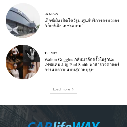
PR NEWS
เอ็กซ์เผิง เปิดโชว์รูม-ศูนย์บริการครบวงจร
‘เอ็กซ์เผิง เพชรเกษม’
TRENDY
Walton Goggins กลับมาอีกครั้งในฐานะ
เฟซแคมเปญ Paul Smith พาสำรวจศาสตร์
การแต่งกายแบบสุภาพบุรุษ
Load more