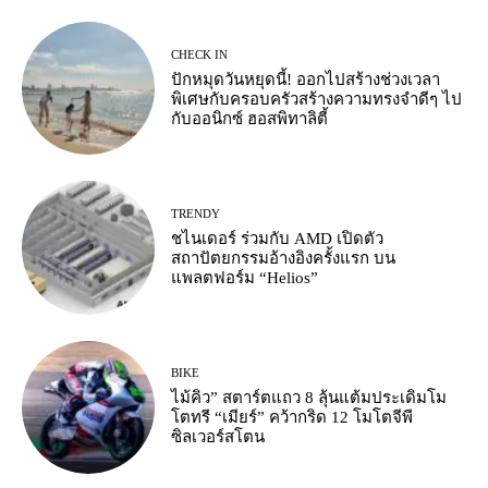
CHECK IN
ปักหมุดวันหยุดนี้! ออกไปสร้างช่วงเวลา
พิเศษกับครอบครัวสร้างความทรงจำดีๆ ไป
กับออนิกซ์ ฮอสพิทาลิตี้
TRENDY
ชไนเดอร์ ร่วมกับ AMD เปิดตัว
สถาปัตยกรรมอ้างอิงครั้งแรก บน
แพลตฟอร์ม “Helios”
BIKE
ไม้คิว” สตาร์ตแถว 8 ลุ้นแต้มประเดิมโม
โตทรี “เมียร์” คว้ากริด 12 โมโตจีพี
ซิลเวอร์สโตน