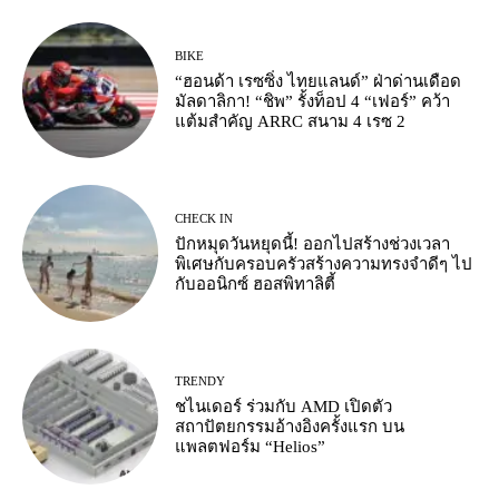
BIKE
“ฮอนด้า เรซซิ่ง ไทยแลนด์” ฝ่าด่านเดือด
มัลดาลิกา! “ชิพ” รั้งท็อป 4 “เฟอร์” คว้า
แต้มสำคัญ ARRC สนาม 4 เรซ 2
CHECK IN
ปักหมุดวันหยุดนี้! ออกไปสร้างช่วงเวลา
พิเศษกับครอบครัวสร้างความทรงจำดีๆ ไป
กับออนิกซ์ ฮอสพิทาลิตี้
TRENDY
ชไนเดอร์ ร่วมกับ AMD เปิดตัว
สถาปัตยกรรมอ้างอิงครั้งแรก บน
แพลตฟอร์ม “Helios”