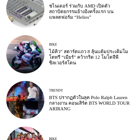
ชไนเดอร์ ร่วมกับ AMD เปิดตัว
สถาปัตยกรรมอ้างอิงครั้งแรก บน
แพลตฟอร์ม “Helios”
BIKE
ไม้คิว” สตาร์ตแถว 8 ลุ้นแต้มประเดิมโม
โตทรี “เมียร์” คว้ากริด 12 โมโตจีพี
ซิลเวอร์สโตน
TRENDY
BTS ปรากฏตัวในลุค Polo Ralph Lauren
กลางงาน คอนเสิร์ต BTS WORLD TOUR
ARIRANG
BIKE