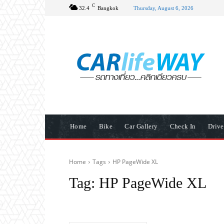
C
32.4
Bangkok
Thursday, August 6, 2026
Home
Bike
Car Gallery
Check In
Driv
Home
Tags
HP PageWide XL
Tag:
HP PageWide XL