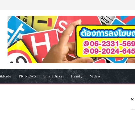
e&Ride
PR NEWS
SmartDrive
Trendy
Video
S