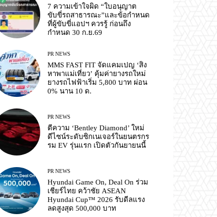
7 ความเข้าใจผิด “ใบอนุญาต
ขับขี่รถสาธารณะ”และข้อกำหนด
ที่ผู้ขับขี่แอปฯ ควรรู้ ก่อนถึง
กำหนด 30 ก.ย.69
PR NEWS
MMS FAST FIT จัดแคมเปญ ‘สิง
หาพาแม่เที่ยว’ คุ้มค่ายางรถใหม่
ยางรถไฟฟ้าเริ่ม 5,800 บาท ผ่อน
0% นาน 10 ด.
PR NEWS
ตีความ ‘Bentley Diamond’ ใหม่
ดีไซน์ระดับซิกเนเจอร์ในยนตรกร
รม EV รุ่นแรก เปิดตัวกันยายนนี้
PR NEWS
Hyundai Game On, Deal On ร่วม
เชียร์ไทย คว้าชัย ASEAN
Hyundai Cup™ 2026 รับดีลแรง
ลดสูงสุด 500,000 บาท