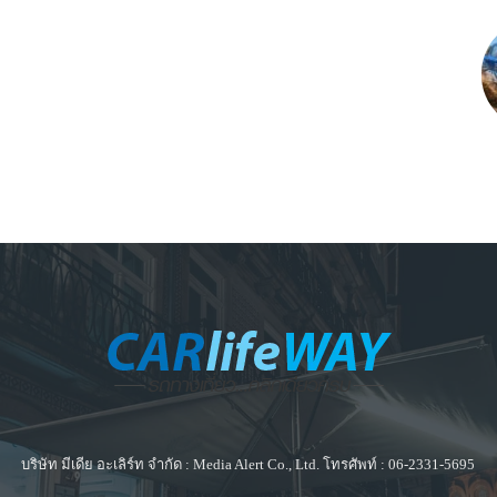
บริษัท มีเดีย อะเลิร์ท จำกัด : Media Alert Co., Ltd. โทรศัพท์ : 06-2331-5695