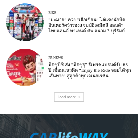
BIKE
“มะมาย” ควง “เสือเขียน” ไล่แซงนักบิด
อินเตอร์คว้ารองแชมป์อิเดมิตสึ ฮอนด้า
ไทยแลนด์ ทาเลนต์ คัพ สนาม 3 บุรีรัมย์
PR NEWS
มิตซูบิชิ ส่ง “มิตซูรุ” รีเฟรชแบรนด์รับ 65
ปี เชื่อมแนวคิด “Enjoy the Ride จอยได้ทุก
เส้นทาง” สู่ลูกค้าทุกเจเนอเรชัน
Load more