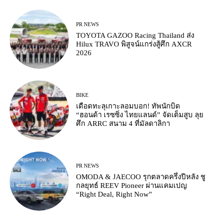
PR NEWS
TOYOTA GAZOO Racing Thailand ส่ง
Hilux TRAVO พิสูจน์แกร่งสู้ศึก AXCR
2026
BIKE
เดือดทะลุเกาะลอมบอก! ทัพนักบิด
“ฮอนด้า เรซซิ่ง ไทยแลนด์” จัดเต็มสูบ ลุย
ศึก ARRC สนาม 4 ที่มัลดาลิกา
PR NEWS
OMODA & JAECOO รุกตลาดครึ่งปีหลัง ชู
กลยุทธ์ REEV Pioneer ผ่านแคมเปญ
“Right Deal, Right Now”