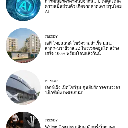
การ์ทเนอร์คาดาดนับจากนี้ 3 ปี เหตุละเมิด
ความเป็นส่วนตัว เกิดจากคาดเดา สรุปโดย
AI
TRENDY
เอพี ไทยแลนด์ โชว์ความสำเร็จ LIFE
สาทร–นราธิวาส 22 ไพรเวตคอนโด สร้าง
เสร็จ 100% พร้อมโอนแล้ววันนี้
PR NEWS
เอ็กซ์เผิง เปิดโชว์รูม-ศูนย์บริการครบวงจร
‘เอ็กซ์เผิง เพชรเกษม’
TRENDY
Walton Goggins กลับมาอีกครั้งในฐานะ