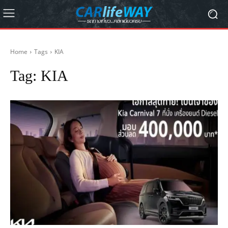
Home
Tags
KIA
Tag:
KIA