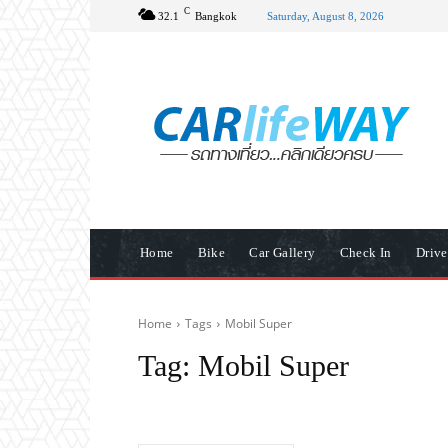
C
32.1
Bangkok
Saturday, August 8, 2026
Home
Bike
Car Gallery
Check In
Driv
Home
Tags
Mobil Super
Tag:
Mobil Super