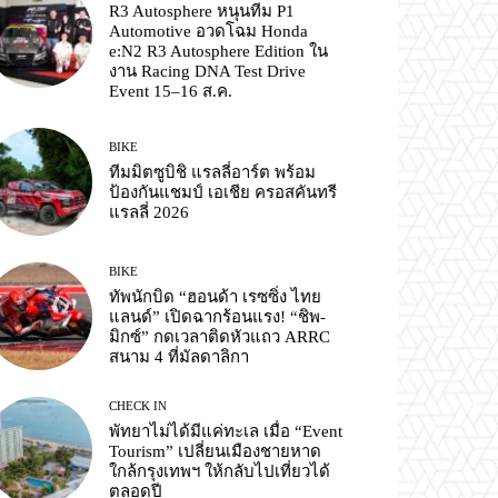
R3 Autosphere หนุนทีม P1
Automotive อวดโฉม Honda
e:N2 R3 Autosphere Edition ใน
งาน Racing DNA Test Drive
Event 15–16 ส.ค.
BIKE
ทีมมิตซูบิชิ แรลลี่อาร์ต พร้อม
ป้องกันแชมป์ เอเชีย ครอสคันทรี
แรลลี่ 2026
BIKE
ทัพนักบิด “ฮอนด้า เรซซิ่ง ไทย
แลนด์” เปิดฉากร้อนแรง! “ชิพ-
มิกซ์” กดเวลาติดหัวแถว ARRC
สนาม 4 ที่มัลดาลิกา
CHECK IN
พัทยาไม่ได้มีแค่ทะเล เมื่อ “Event
Tourism” เปลี่ยนเมืองชายหาด
ใกล้กรุงเทพฯ ให้กลับไปเที่ยวได้
ตลอดปี