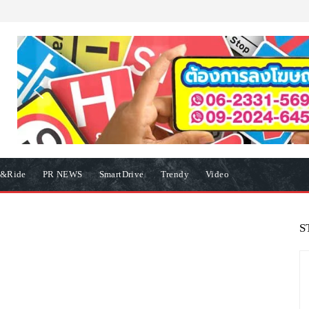
e&Ride
PR NEWS
SmartDrive
Trendy
Video
S