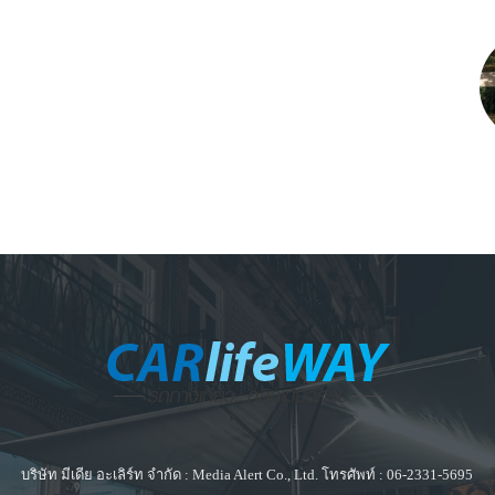
บริษัท มีเดีย อะเลิร์ท จำกัด : Media Alert Co., Ltd. โทรศัพท์ : 06-2331-5695