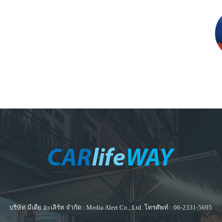
บริษัท มีเดีย อะเลิร์ท จำกัด : Media Alert Co., Ltd. โทรศัพท์ : 06-2331-5695