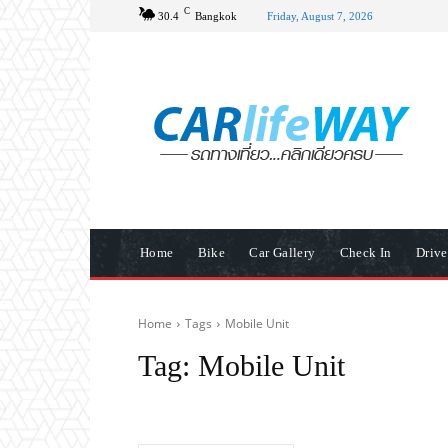
C
30.4
Bangkok
Friday, August 7, 2026
Home
Bike
Car Gallery
Check In
Driv
Home
Tags
Mobile Unit
Tag:
Mobile Unit