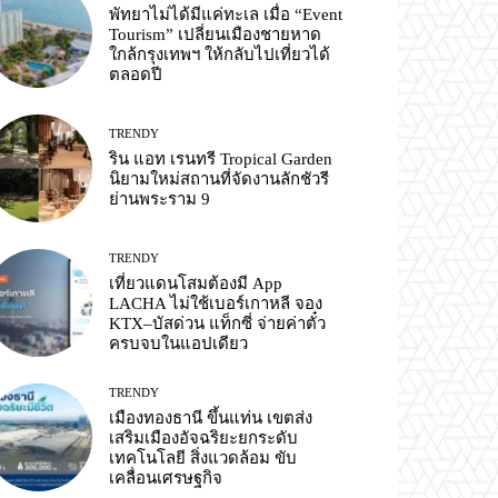
พัทยาไม่ได้มีแค่ทะเล เมื่อ “Event
Tourism” เปลี่ยนเมืองชายหาด
ใกล้กรุงเทพฯ ให้กลับไปเที่ยวได้
ตลอดปี
TRENDY
ริน แอท เรนทรี Tropical Garden
นิยามใหม่สถานที่จัดงานลักชัวรี
ย่านพระราม 9
TRENDY
เที่ยวแดนโสมต้องมี App
LACHA ไม่ใช้เบอร์เกาหลี จอง
KTX–บัสด่วน แท็กซี่ จ่ายค่าตั๋ว
ครบจบในแอปเดียว
TRENDY
เมืองทองธานี ขึ้นแท่น เขตส่ง
เสริมเมืองอัจฉริยะยกระดับ
เทคโนโลยี สิ่งแวดล้อม ขับ
เคลื่อนเศรษฐกิจ