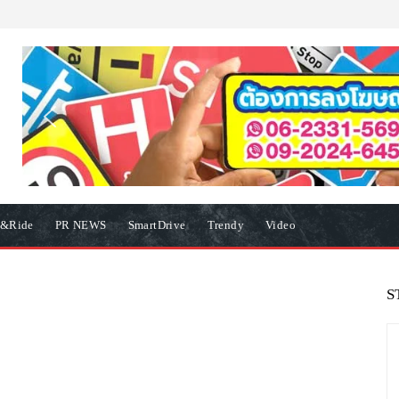
e&Ride
PR NEWS
SmartDrive
Trendy
Video
S