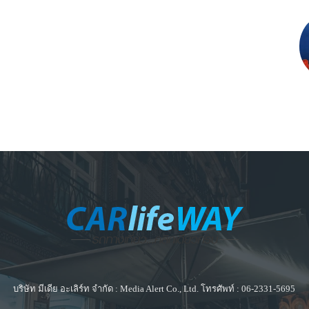
บริษัท มีเดีย อะเลิร์ท จำกัด : Media Alert Co., Ltd. โทรศัพท์ : 06-2331-5695