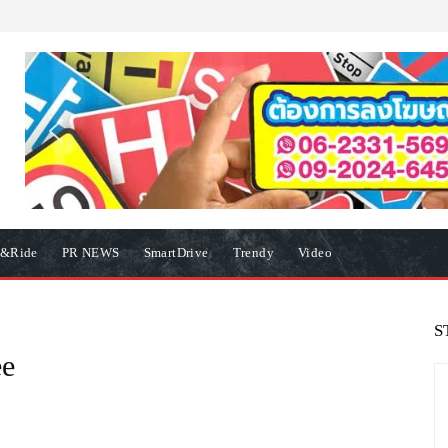
e&Ride
PR NEWS
SmartDrive
Trendy
Video
S
ee