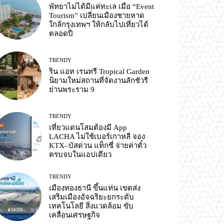
พัทยาไม่ได้มีแค่ทะเล เมื่อ “Event
Tourism” เปลี่ยนเมืองชายหาด
ใกล้กรุงเทพฯ ให้กลับไปเที่ยวได้
ตลอดปี
TRENDY
ริน แอท เรนทรี Tropical Garden
นิยามใหม่สถานที่จัดงานลักชัวรี
ย่านพระราม 9
TRENDY
เที่ยวแดนโสมต้องมี App
LACHA ไม่ใช้เบอร์เกาหลี จอง
KTX–บัสด่วน แท็กซี่ จ่ายค่าตั๋ว
ครบจบในแอปเดียว
TRENDY
เมืองทองธานี ขึ้นแท่น เขตส่ง
เสริมเมืองอัจฉริยะยกระดับ
เทคโนโลยี สิ่งแวดล้อม ขับ
เคลื่อนเศรษฐกิจ