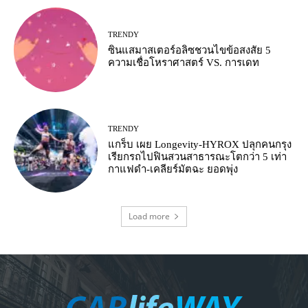
TRENDY
ซินแสมาสเตอร์อลิซชวนไขข้อสงสัย 5
ความเชื่อโหราศาสตร์ VS. การเดท
TRENDY
แกร็บ เผย Longevity-HYROX ปลุกคนกรุง
เรียกรถไปฟินสวนสาธารณะโตกว่า 5 เท่า
กาแฟดำ-เคลียร์มัตฉะ ยอดพุ่ง
Load more