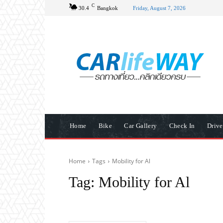
C
30.4
Bangkok
Friday, August 7, 2026
Home
Bike
Car Gallery
Check In
Driv
Home
Tags
Mobility for Al
Tag:
Mobility for Al