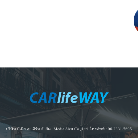
บริษัท มีเดีย อะเลิร์ท จำกัด : Media Alert Co., Ltd. โทรศัพท์ : 06-2331-5695