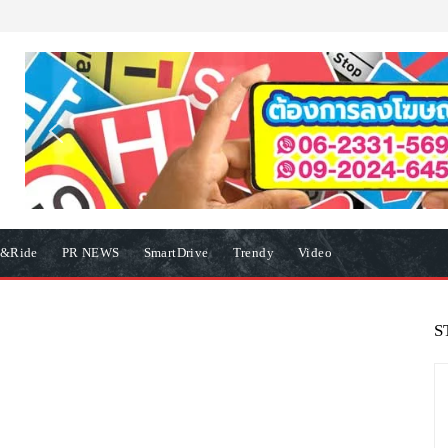
e&Ride
PR NEWS
SmartDrive
Trendy
Video
S