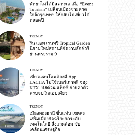
พัทยาไม่ได้มีแค่ทะเล เมื่อ “Event
Tourism” เปลี่ยนเมืองชายหาด
ใกล้กรุงเทพฯ ให้กลับไปเที่ยวได้
ตลอดปี
TRENDY
ริน แอท เรนทรี Tropical Garden
นิยามใหม่สถานที่จัดงานลักชัวรี
ย่านพระราม 9
TRENDY
เที่ยวแดนโสมต้องมี App
LACHA ไม่ใช้เบอร์เกาหลี จอง
KTX–บัสด่วน แท็กซี่ จ่ายค่าตั๋ว
ครบจบในแอปเดียว
TRENDY
เมืองทองธานี ขึ้นแท่น เขตส่ง
เสริมเมืองอัจฉริยะยกระดับ
เทคโนโลยี สิ่งแวดล้อม ขับ
เคลื่อนเศรษฐกิจ