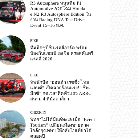
R3 Autosphere หนุนทีม P1
Automotive อวดโฉม Honda
e:N2 R3 Autosphere Edition ใน
งาน Racing DNA Test Drive
Event 15–16 ส.ค.
BIKE
ทีมมิตซูบิชิ แรลลี่อาร์ต พร้อม
ป้องกันแชมป์ เอเชีย ครอสคันทรี
แรลลี่ 2026
BIKE
ทัพนักบิด “ฮอนด้า เรซซิ่ง ไทย
แลนด์” เปิดฉากร้อนแรง! “ชิพ-
มิกซ์” กดเวลาติดหัวแถว ARRC
สนาม 4 ที่มัลดาลิกา
CHECK IN
พัทยาไม่ได้มีแค่ทะเล เมื่อ “Event
Tourism” เปลี่ยนเมืองชายหาด
ใกล้กรุงเทพฯ ให้กลับไปเที่ยวได้
ตลอดปี