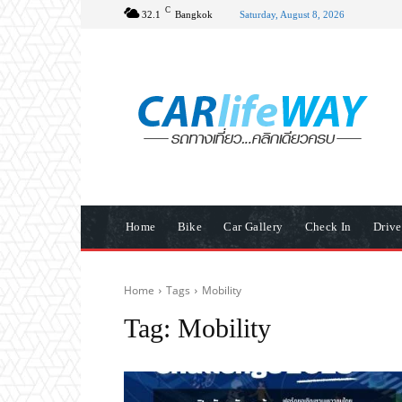
C
32.1
Bangkok
Saturday, August 8, 2026
Home
Bike
Car Gallery
Check In
Driv
Home
Tags
Mobility
Tag:
Mobility