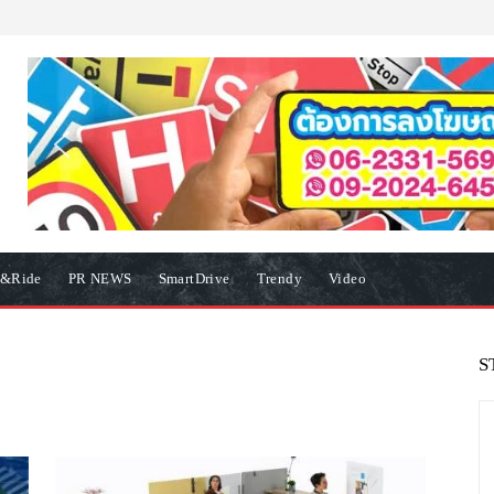
e&Ride
PR NEWS
SmartDrive
Trendy
Video
S