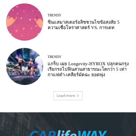
TRENDY
ซินแสมาสเตอร์อลิซชวนไขข้อสงสัย 5
ความเชื่อโหราศาสตร์ VS. การเดท
TRENDY
แกร็บ เผย Longevity-HYROX ปลุกคนกรุง
เรียกรถไปฟินสวนสาธารณะโตกว่า 5 เท่า
กาแฟดำ-เคลียร์มัตฉะ ยอดพุ่ง
Load more