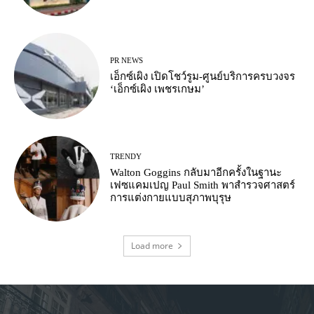
PR NEWS
เอ็กซ์เผิง เปิดโชว์รูม-ศูนย์บริการครบวงจร
‘เอ็กซ์เผิง เพชรเกษม’
TRENDY
Walton Goggins กลับมาอีกครั้งในฐานะ
เฟซแคมเปญ Paul Smith พาสำรวจศาสตร์
การแต่งกายแบบสุภาพบุรุษ
Load more