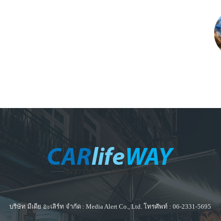
บริษัท มีเดีย อะเลิร์ท จำกัด : Media Alert Co., Ltd. โทรศัพท์ : 06-2331-5695