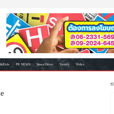
e&Ride
PR NEWS
SmartDrive
Trendy
Video
S
ne