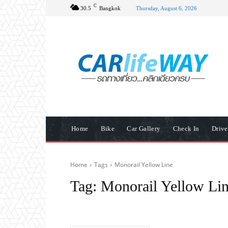
C
30.5
Bangkok
Thursday, August 6, 2026
Home
Bike
Car Gallery
Check In
Driv
Home
Tags
Monorail Yellow Line
Tag:
Monorail Yellow Li