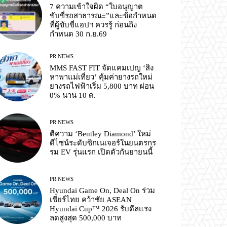
7 ความเข้าใจผิด “ใบอนุญาต
ขับขี่รถสาธารณะ”และข้อกำหนด
ที่ผู้ขับขี่แอปฯ ควรรู้ ก่อนถึง
กำหนด 30 ก.ย.69
PR NEWS
MMS FAST FIT จัดแคมเปญ ‘สิง
หาพาแม่เที่ยว’ คุ้มค่ายางรถใหม่
ยางรถไฟฟ้าเริ่ม 5,800 บาท ผ่อน
0% นาน 10 ด.
PR NEWS
ตีความ ‘Bentley Diamond’ ใหม่
ดีไซน์ระดับซิกเนเจอร์ในยนตรกร
รม EV รุ่นแรก เปิดตัวกันยายนนี้
PR NEWS
Hyundai Game On, Deal On ร่วม
เชียร์ไทย คว้าชัย ASEAN
Hyundai Cup™ 2026 รับดีลแรง
ลดสูงสุด 500,000 บาท