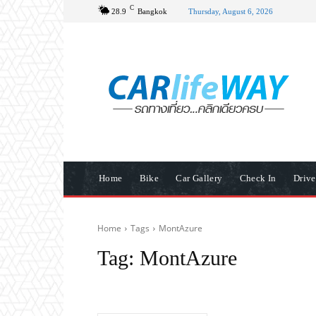
C
28.9
Bangkok
Thursday, August 6, 2026
Home
Bike
Car Gallery
Check In
Driv
Home
Tags
MontAzure
Tag:
MontAzure