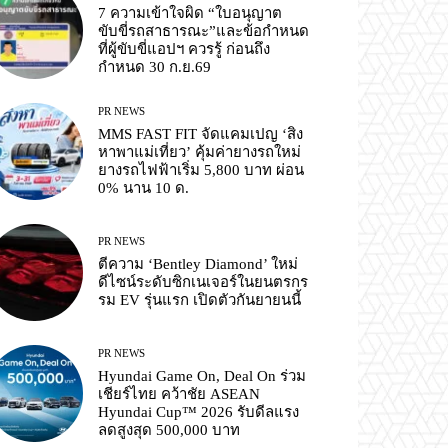
7 ความเข้าใจผิด “ใบอนุญาต
ขับขี่รถสาธารณะ”และข้อกำหนด
ที่ผู้ขับขี่แอปฯ ควรรู้ ก่อนถึง
กำหนด 30 ก.ย.69
PR NEWS
MMS FAST FIT จัดแคมเปญ ‘สิง
หาพาแม่เที่ยว’ คุ้มค่ายางรถใหม่
ยางรถไฟฟ้าเริ่ม 5,800 บาท ผ่อน
0% นาน 10 ด.
PR NEWS
ตีความ ‘Bentley Diamond’ ใหม่
ดีไซน์ระดับซิกเนเจอร์ในยนตรกร
รม EV รุ่นแรก เปิดตัวกันยายนนี้
PR NEWS
Hyundai Game On, Deal On ร่วม
เชียร์ไทย คว้าชัย ASEAN
Hyundai Cup™ 2026 รับดีลแรง
ลดสูงสุด 500,000 บาท