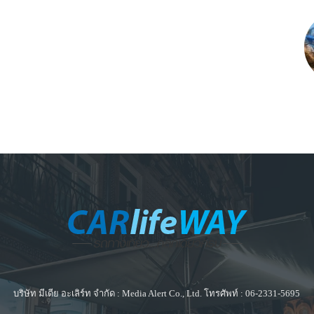
บริษัท มีเดีย อะเลิร์ท จำกัด : Media Alert Co., Ltd. โทรศัพท์ : 06-2331-5695