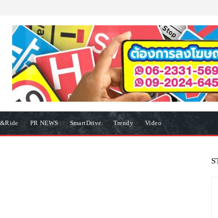
e&Ride
PR NEWS
SmartDrive
Trendy
Video
S