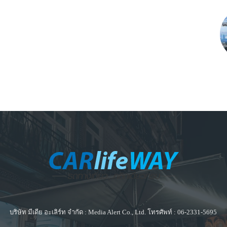
บริษัท มีเดีย อะเลิร์ท จำกัด : Media Alert Co., Ltd. โทรศัพท์ : 06-2331-5695