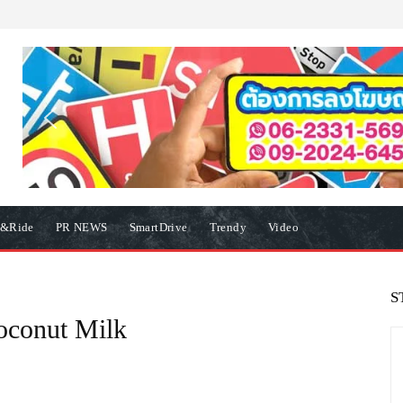
e&Ride
PR NEWS
SmartDrive
Trendy
Video
S
oconut Milk