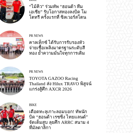
“ไม้คิว” ร่วมทัพ “ฮอนด้า ทีม
เอเชีย” รับโอกาสทองลงบิด โม
โตทรี ครั้งแรกที่ ซิลเวอร์สโตน
PR NEWS
คาลเท็กซ์ ได้รับการรับรองหัว
จ่ายเชื้อเพลิงมาตรฐานระดับสี
ทอง ย้ำความมั่นใจทุกการเติม
PR NEWS
TOYOTA GAZOO Racing
Thailand ส่ง Hilux TRAVO พิสูจน์
แกร่งสู้ศึก AXCR 2026
BIKE
เดือดทะลุเกาะลอมบอก! ทัพนัก
บิด “ฮอนด้า เรซซิ่ง ไทยแลนด์”
จัดเต็มสูบ ลุยศึก ARRC สนาม 4
ที่มัลดาลิกา