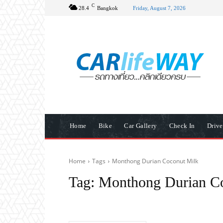
C
28.4
Bangkok
Friday, August 7, 2026
Home
Bike
Car Gallery
Check In
Driv
Home
Tags
Monthong Durian Coconut Milk
Tag:
Monthong Durian C